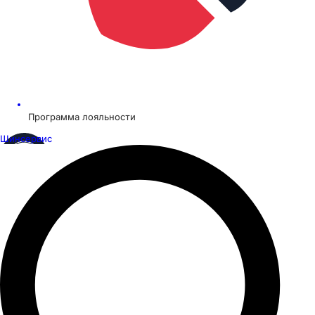
Программа лояльности
Шинсервис