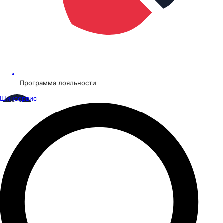
Программа лояльности
Шинсервис