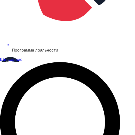
Программа лояльности
Шинсервис