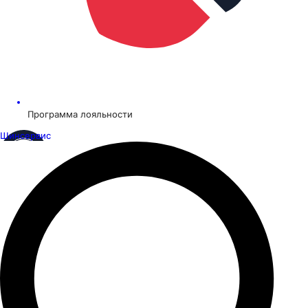
Программа лояльности
Шинсервис