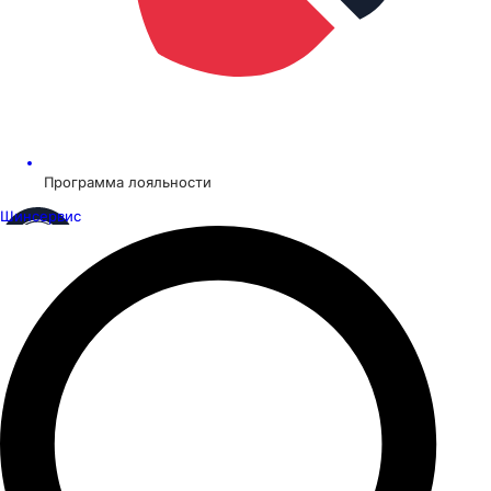
Программа лояльности
Шинсервис