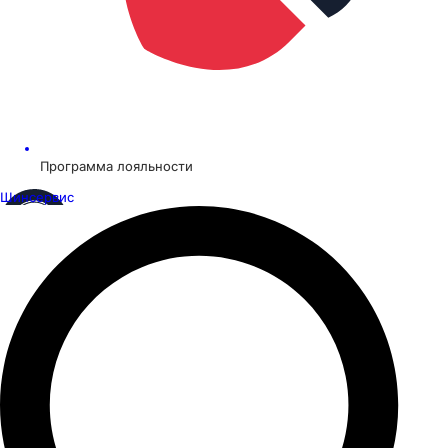
Программа лояльности
Шинсервис