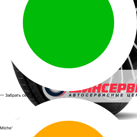
— Забрать сейчас
Michelin E Primacy Acoustic
255/45 R20 105V XL