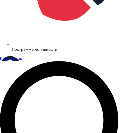
Программа лояльности
Шинсервис