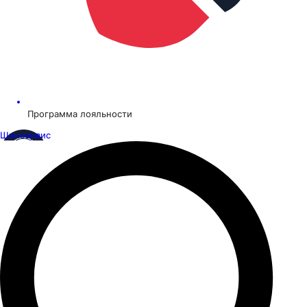
Программа лояльности
Шинсервис