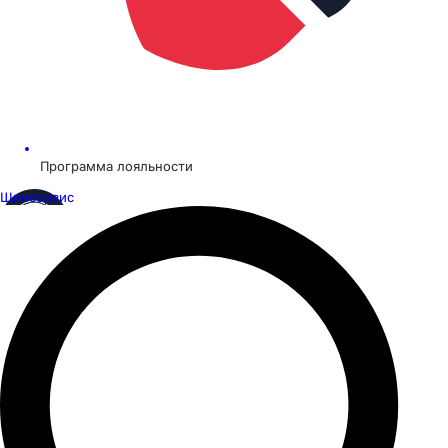
Программа лояльности
Шинсервис