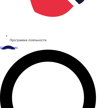
Программа лояльности
Шинсервис