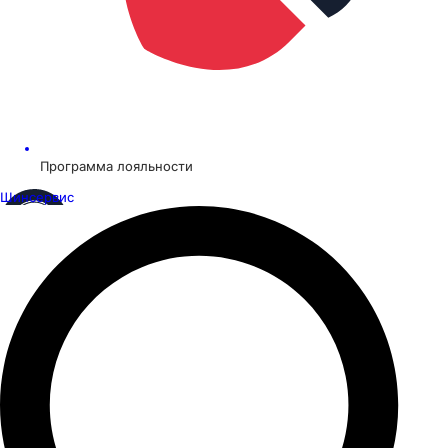
Программа лояльности
Шинсервис