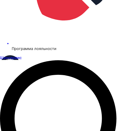
Программа лояльности
Шинсервис