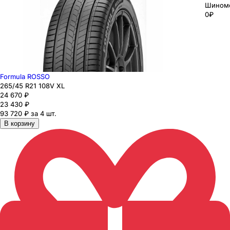
Шином
0₽
Formula ROSSO
265
/45
R21
108
V
XL
24 670
₽
23 430
₽
93 720 ₽ за 4 шт.
В корзину