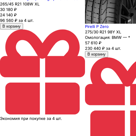
265
/45
R21
108
W
XL
30 180
₽
24 140
₽
96 560 ₽ за 4 шт.
Pirelli P Zero
В корзину
275
/30
R21
98
Y
XL
Омологация:
BMW — *
57 610
₽
230 440 ₽ за 4 шт.
В корзину
Экономия
при покупке
за
4 шт.