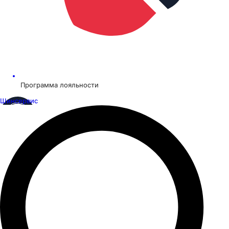
Программа лояльности
Шинсервис