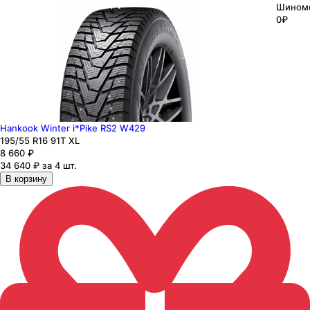
Шином
0₽
Hankook Winter i*Pike RS2 W429
195
/55
R16
91
T
XL
8 660
₽
34 640 ₽ за 4 шт.
В корзину