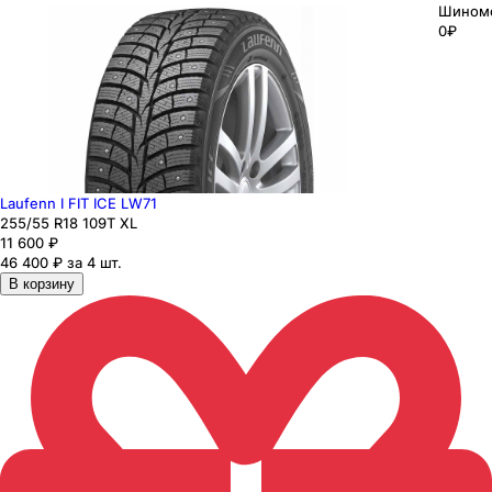
Шином
0₽
Laufenn I FIT ICE LW71
255
/55
R18
109
T
XL
11 600
₽
46 400 ₽ за 4 шт.
В корзину