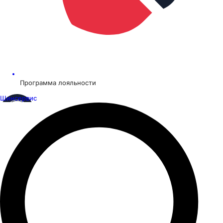
Программа лояльности
Шинсервис