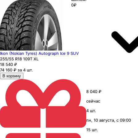
0₽
Ikon (Nokian Tyres) Autograph Ice 9 SUV
255
/55
R18
109
T
XL
18 540
₽
74 160 ₽ за 4 шт.
В корзину
8 040 ₽
сейчас
4 шт.
пн, 10 августа, с 09:00
15 шт.