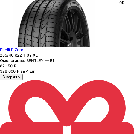
0₽
Pirelli P Zero
285
/40
R22
110
Y
XL
Омологация:
BENTLEY — B1
82 150
₽
328 600 ₽ за 4 шт.
В корзину