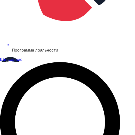
Программа лояльности
Шинсервис