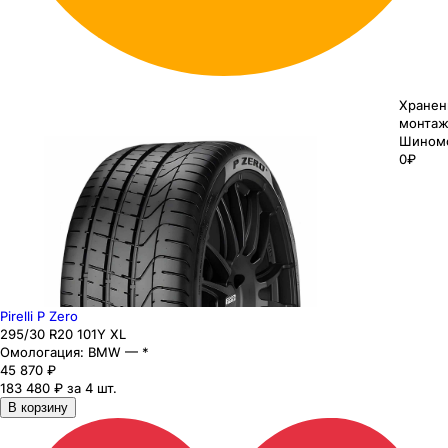
Хранен
монтаж
Шином
0₽
Pirelli P Zero
295
/30
R20
101
Y
XL
Омологация:
BMW — *
45 870
₽
183 480 ₽ за 4 шт.
В корзину