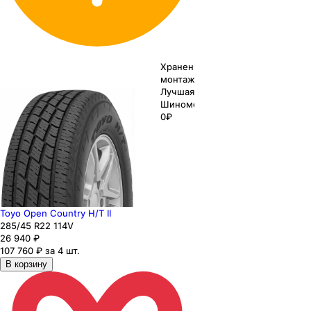
Хранение до
монтажа 0₽
Лучшая цена
Шиномонтаж
0₽
Toyo Open Country H/T II
285
/45
R22
114
V
26 940
₽
107 760 ₽ за 4 шт.
В корзину