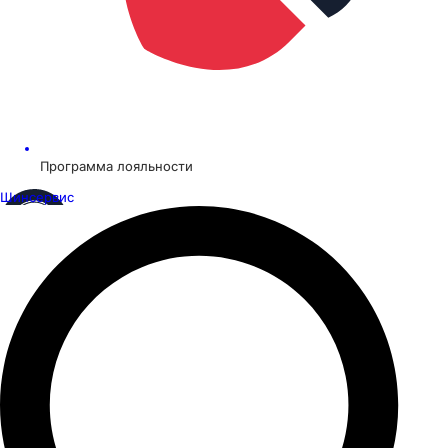
Программа лояльности
Шинсервис