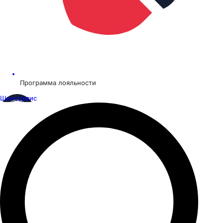
Программа лояльности
Шинсервис