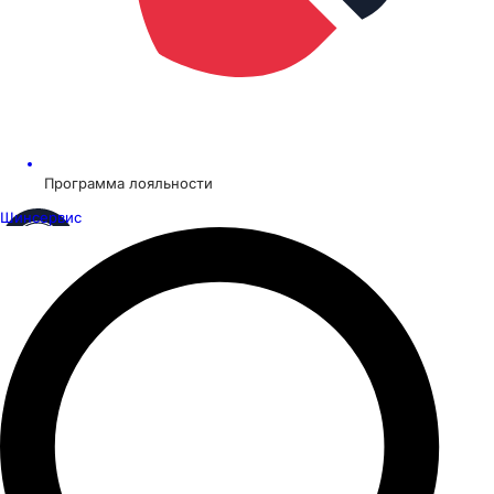
Программа лояльности
Шинсервис