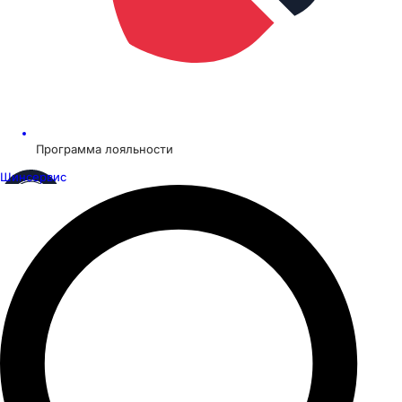
Программа лояльности
Шинсервис