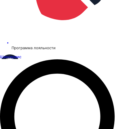
Программа лояльности
Шинсервис