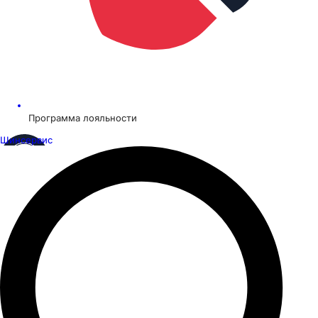
Программа лояльности
Шинсервис