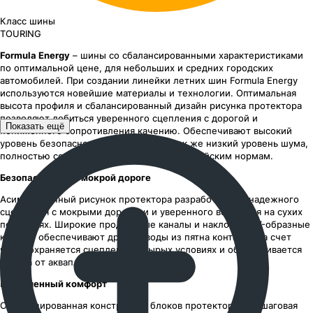
Класс шины
TOURING
Formula Energy
– шины со сбалансированными характеристиками
по оптимальной цене, для небольших и средних городских
автомобилей. При создании линейки летних шин Formula Energy
используются новейшие материалы и технологии. Оптимальная
высота профиля и сбалансированный дизайн рисунка протектора
позволяют добиться уверенного сцепления с дорогой и
Показать ещё
пониженного сопротивления качению. Обеспечивают высокий
уровень безопасности и комфорта, а так же низкий уровень шума,
полностью соответствующий новым европейским нормам.
Безопасность на мокрой дороге
Асимметричный рисунок протектора разработан для надежного
сцепления с мокрыми дорогами и уверенного вождения на сухих
покрытиях. Широкие продольные каналы и наклонные V-образные
канавки обеспечивают дренаж воды из пятна контакта, за счет
чего сохраняется сцепление в сырых условиях и обеспечивается
защита от аквапланирования.
Повышенный комфорт
Оптимизированная конструкция блоков протектора и пошаговая