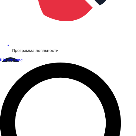
Программа лояльности
Шинсервис