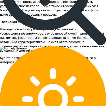
последовательность их распределения, позволили снизить
уровень шумности колес. Также такое строение обеспечивает
более плавный ход на неровных покрытиях, повышая комфорт
даже во время загородных поездок.
Топливная экономичность
Благодаря новой форме водоотводных канавок и
усовершенствованному составу резиновой смеси, шины обладают
низким коэффициентом сопротивления качению без ущерба
остальным характеристикам. За счет этого возможно
значительное сокращение расхода топлива, улучшенное качество
вождения и долгий срок службы.
Купите летние шины Formula Energy с доставкой по Москве в
интернет-магазине ШИНСЕРВИС.