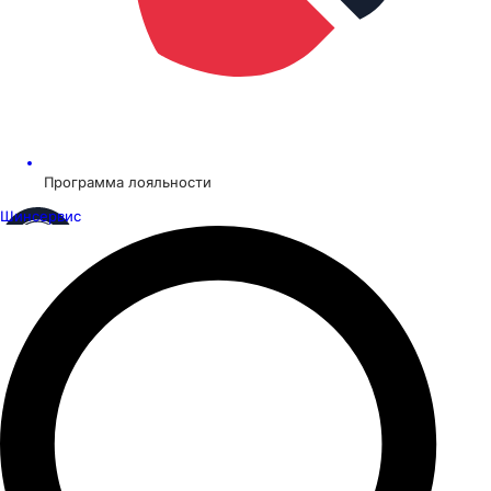
Программа лояльности
Шинсервис