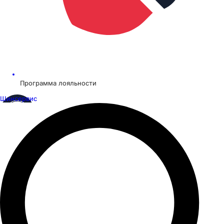
Программа лояльности
Шинсервис