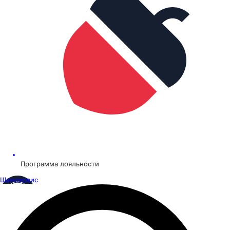
Программа лояльности
Шинсервис