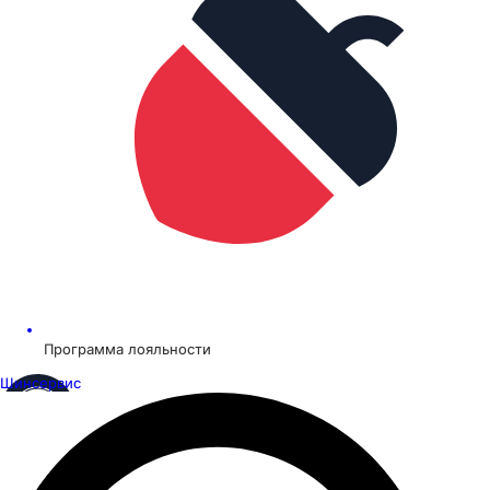
Программа лояльности
Шинсервис