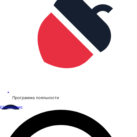
Программа лояльности
Шинсервис