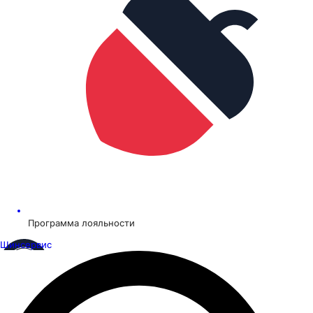
Программа лояльности
Шинсервис