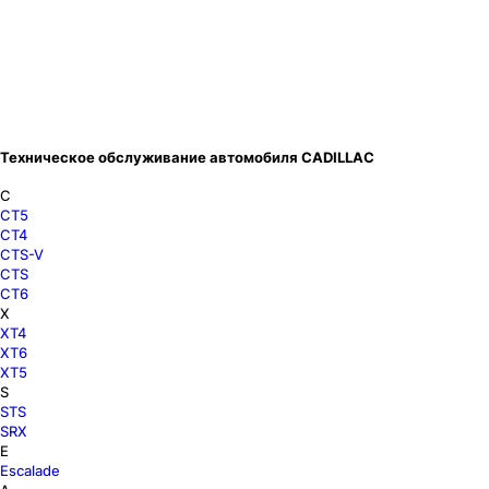
Техническое обслуживание автомобиля CADILLAC
C
CT5
CT4
CTS-V
CTS
CT6
X
XT4
XT6
XT5
S
STS
SRX
E
Escalade