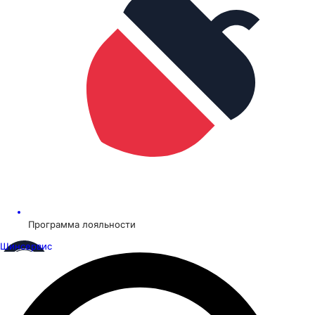
Программа лояльности
Шинсервис