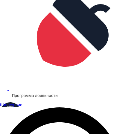
Программа лояльности
Шинсервис