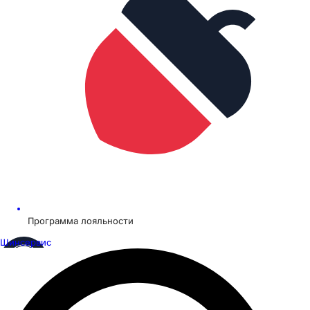
Программа лояльности
Шинсервис