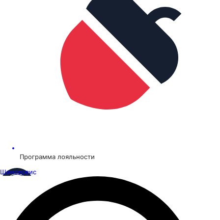
Программа лояльности
Шинсервис