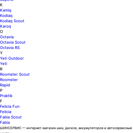
K
Kamiq
Kodiaq
Kodiaq Scout
Karoq
O
Octavia
Octavia Scout
Octavia RS
Y
Yeti Outdoor
Yeti
R
Roomster Scout
Roomster
Rapid
P
Praktik
F
Felicia Fun
Felicia
Fabia Scout
Fabia
ШИНСЕРВИС — интернет-магазин шин, дисков, аккумуляторов и автосервисные