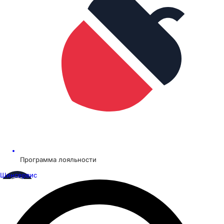
Программа лояльности
Шинсервис