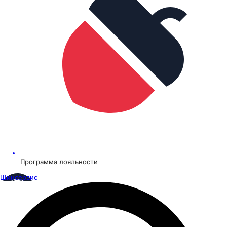
Программа лояльности
Шинсервис