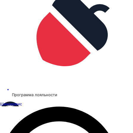
Программа лояльности
Шинсервис