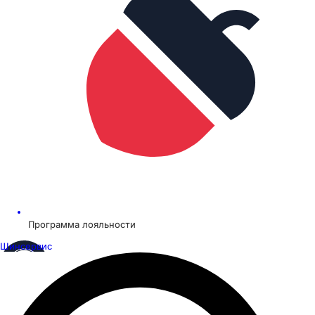
Программа лояльности
Шинсервис