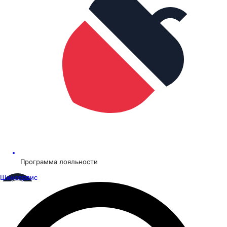
Программа лояльности
Шинсервис