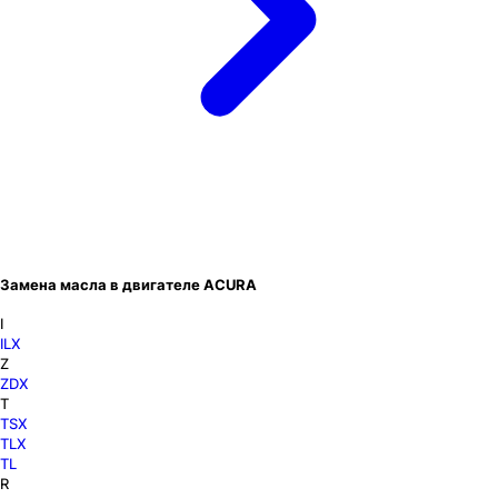
Замена масла в двигателе ACURA
I
ILX
Z
ZDX
T
TSX
TLX
TL
R