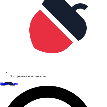
Программа лояльности
Шинсервис