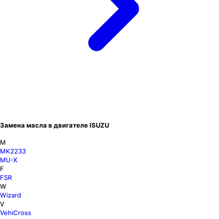
Замена масла в двигателе ISUZU
M
MK2233
MU-X
F
FSR
W
Wizard
V
VehiCross