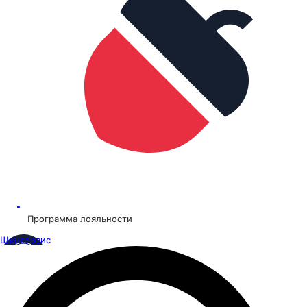
Программа лояльности
Шинсервис