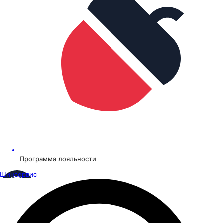
Программа лояльности
Шинсервис