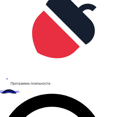
Программа лояльности
Шинсервис