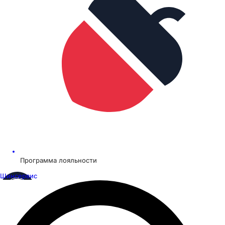
Программа лояльности
Шинсервис