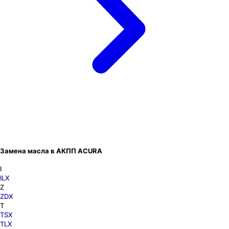
Замена масла в АКПП ACURA
I
ILX
Z
ZDX
T
TSX
TLX