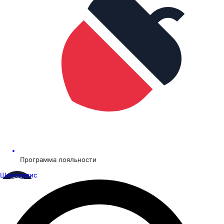
Программа лояльности
Шинсервис