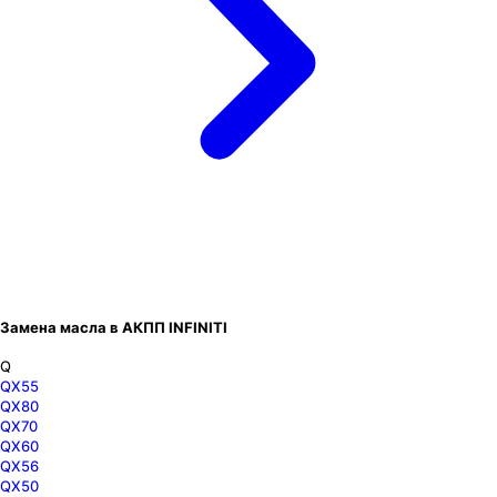
Замена масла в АКПП INFINITI
Q
QX55
QX80
QX70
QX60
QX56
QX50