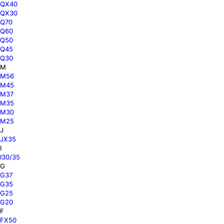
QX40
QX30
Q70
Q60
Q50
Q45
Q30
M
M56
M45
M37
M35
M30
M25
J
JX35
I
I30/35
G
G37
G35
G25
G20
F
FX50