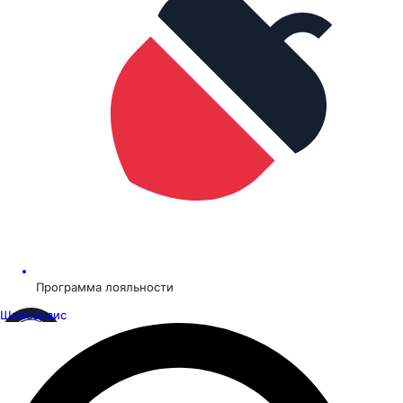
Программа лояльности
Шинсервис