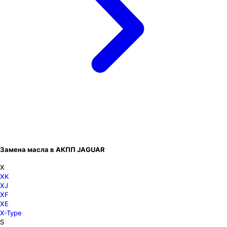
Замена масла в АКПП JAGUAR
X
XK
XJ
XF
XE
X-Type
S