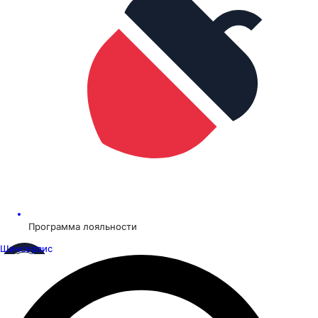
Программа лояльности
Шинсервис