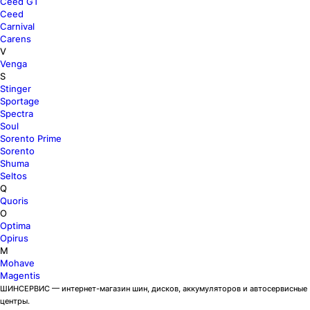
Ceed GT
Ceed
Carnival
Carens
V
Venga
S
Stinger
Sportage
Spectra
Soul
Sorento Prime
Sorento
Shuma
Seltos
Q
Quoris
O
Optima
Opirus
M
Mohave
Magentis
ШИНСЕРВИС — интернет-магазин шин, дисков, аккумуляторов и автосервисные
центры.