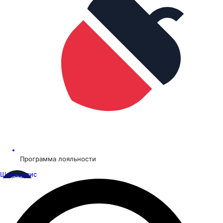
Программа лояльности
Шинсервис