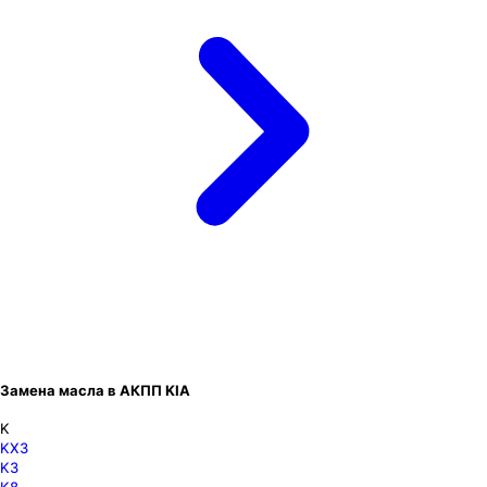
Замена масла в АКПП KIA
K
KX3
K3