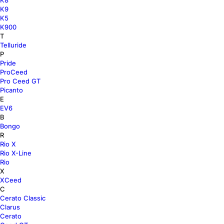
K8
K9
K5
K900
T
Telluride
P
Pride
ProCeed
Pro Ceed GT
Picanto
E
EV6
B
Bongo
R
Rio X
Rio X-Line
Rio
X
XCeed
C
Cerato Classic
Clarus
Cerato