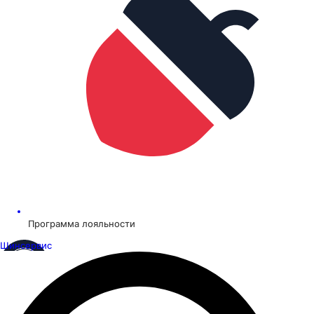
Программа лояльности
Шинсервис