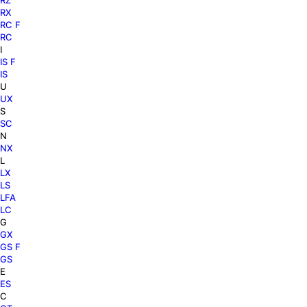
RZ
RX
RC F
RC
I
IS F
IS
U
UX
S
SC
N
NX
L
LX
LS
LFA
LC
G
GX
GS F
GS
E
ES
C