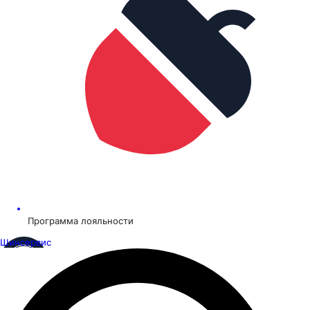
Программа лояльности
Шинсервис