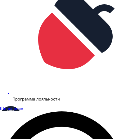
Программа лояльности
Шинсервис